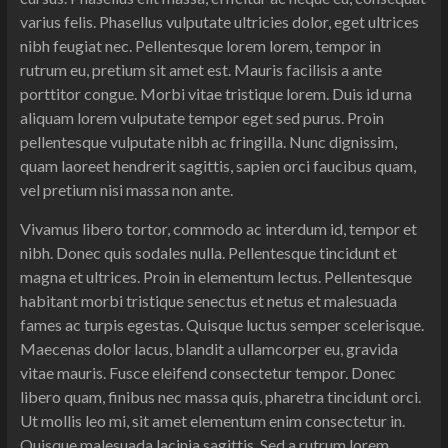
varius felis. Phasellus vulputate ultricies dolor, eget ultrices
nibh feugiat nec. Pellentesque lorem lorem, tempor in
rutrum eu, pretium sit amet est. Mauris facilisis a ante
porttitor congue. Morbi vitae tristique lorem. Duis id urna
aliquam lorem vulputate tempor eget sed purus. Proin
pellentesque vulputate nibh ac fringilla. Nunc dignissim,
quam laoreet hendrerit sagittis, sapien orci faucibus quam,
vel pretium nisi massa non ante.
Vivamus libero tortor, commodo ac interdum id, tempor et
nibh. Donec quis sodales nulla. Pellentesque tincidunt et
magna et ultrices. Proin in elementum lectus. Pellentesque
habitant morbi tristique senectus et netus et malesuada
fames ac turpis egestas. Quisque luctus semper scelerisque.
Maecenas dolor lacus, blandit a ullamcorper eu, gravida
vitae mauris. Fusce eleifend consectetur tempor. Donec
libero quam, finibus nec massa quis, pharetra tincidunt orci.
Ut mollis leo mi, sit amet elementum enim consectetur in.
Quisque malesuada lacinia sagittis. Sed a rutrum lorem.