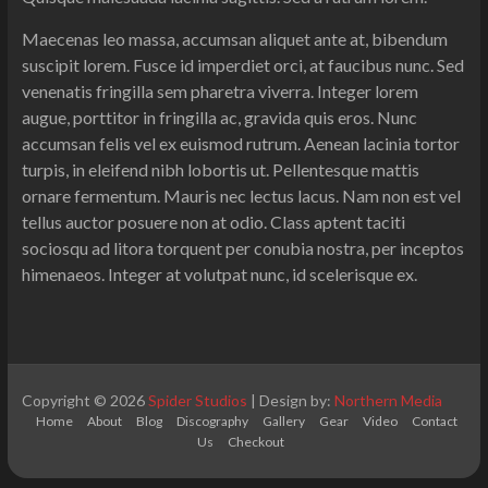
Maecenas leo massa, accumsan aliquet ante at, bibendum
suscipit lorem. Fusce id imperdiet orci, at faucibus nunc. Sed
venenatis fringilla sem pharetra viverra. Integer lorem
augue, porttitor in fringilla ac, gravida quis eros. Nunc
accumsan felis vel ex euismod rutrum. Aenean lacinia tortor
turpis, in eleifend nibh lobortis ut. Pellentesque mattis
ornare fermentum. Mauris nec lectus lacus. Nam non est vel
tellus auctor posuere non at odio. Class aptent taciti
sociosqu ad litora torquent per conubia nostra, per inceptos
himenaeos. Integer at volutpat nunc, id scelerisque ex.
Copyright © 2026
Spider Studios
| Design by:
Northern Media
Home
About
Blog
Discography
Gallery
Gear
Video
Contact
Us
Checkout