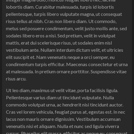
lobortis diam. Curabitur malesuada, turpis id lobortis
pellentesque, turpis libero vulputate magna, ut consequat
risus tellus at nibh. Cras non libero diam. Ut commodo,
metus sed posuere condimentum, velit justo mollis ante, sed
sodales libero eros a nisi. Sed pretium, velit in volutpat
mattis, erat dui scelerisque risus, ut sodales enim nisl
vestibulum ante. Nullam interdum dictum velit, et ultricies
elit suscipit et. Nam venenatis neque a orci semper, eu
condimentum turpis efficitur. Maecenas consectetur et urna
at malesuada. In pretium ornare porttitor. Suspendisse vitae
risus arcu.
Ut leo diam, maximus ut velit vitae, porta facilisis ligula.
Pellentesque varius diam ut tincidunt vulputate. Nulla
commodo volutpat urna, ac hendrerit nisi tincidunt auctor.
Cras vel lorem vehicula, feugiat purus at, egestas est. In nec
lacus non mauris ornare dignissim. Vestibulum accumsan
venenatis nisi et aliquam. Nulla et nunc sed ligula viverra
cursus. Phasellus elit massa, efficitur ac neque eu, consequat